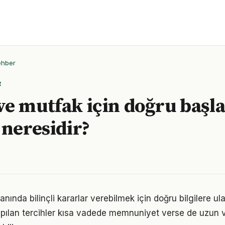
ehber
R
e mutfak için doğru başl
 neresidir?
lanında bilinçli kararlar verebilmek için doğru bilgilere u
pılan tercihler kısa vadede memnuniyet verse de uzun