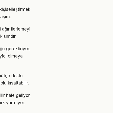
kişiselleştirmek
laşım.
ağır ilerlemeyi
ısımdır.
u gerektiriyor.
eyici olmaya
 bütçe dostu
lu kısaltabilir.
ir hale geliyor.
rk yaratıyor.