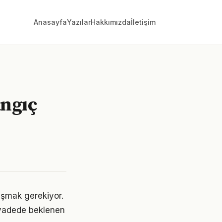
Anasayfa
Yazılar
Hakkımızda
İletişim
angıç
laşmak gerekiyor.
 vadede beklenen