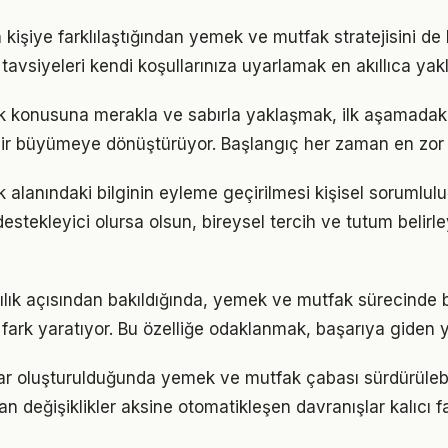
n kişiye farklılaştığından yemek ve mutfak stratejisini de 
tavsiyeleri kendi koşullarınıza uyarlamak en akıllıca yak
konusuna merakla ve sabırla yaklaşmak, ilk aşamadaki 
ir büyümeye dönüştürüyor. Başlangıç her zaman en zor k
alanındaki bilginin eyleme geçirilmesi kişisel sorumluluğ
estekleyici olursa olsun, bireysel tercih ve tutum belirl
lılık açısından bakıldığında, yemek ve mutfak sürecinde
r fark yaratıyor. Bu özelliğe odaklanmak, başarıya giden yo
lar oluşturulduğunda yemek ve mutfak çabası sürdürülebil
an değişiklikler aksine otomatikleşen davranışlar kalıcı fa