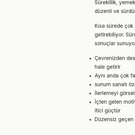
Süreklilik, yemek
düzenli ve sürdür
Kısa sürede çok
getirebiliyor. S
sonuçlar sunuyor
Çevrenizden dest
hale getirir
Aynı anda çok fa
sunum sanatı öze
İlerlemeyi görse
İçten gelen mot
itici güçtür
Düzensiz geçen g