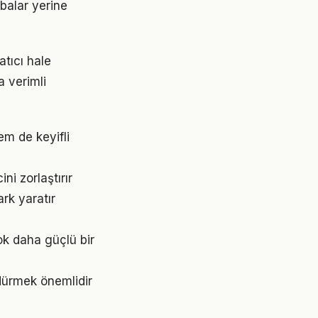
abalar yerine
tıcı hale
a verimli
m de keyifli
i zorlaştırır
rk yaratır
k daha güçlü bir
dürmek önemlidir