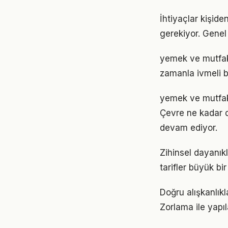
İhtiyaçlar kişide
gerekiyor. Genel 
yemek ve mutfak 
zamanla ivmeli b
yemek ve mutfak 
Çevre ne kadar d
devam ediyor.
Zihinsel dayanık
tarifler büyük bi
Doğru alışkanlık
Zorlama ile yapıl