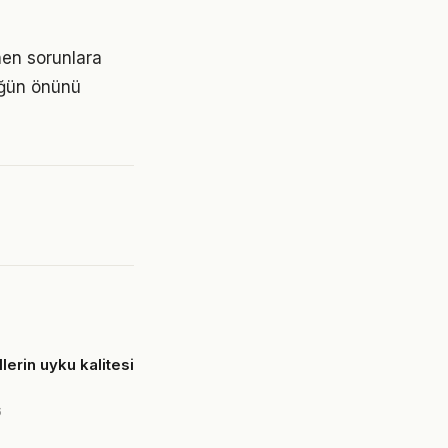
nen sorunlara
lüğün önünü
erin uyku kalitesi
6