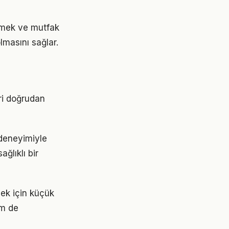
yemek ve mutfak
lmasını sağlar.
ri doğrudan
 deneyimiyle
ğlıklı bir
mek için küçük
em de