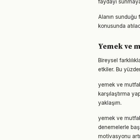
faydayı sunmayab
Alanın sunduğu fı
konusunda atılaca
Yemek ve m
Bireysel farklıl
etkiler. Bu yüzde
yemek ve mutfak 
karşılaştırma ya
yaklaşım.
yemek ve mutfak 
denemelerle başl
motivasyonu artır