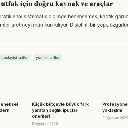
tfak için doğru kaynak ve araçlar
pratiklerini sistematik biçimde benimsemek, kaotik görü
ümler üretmeyi mümkün kılıyor. Disiplinli bir yapı, özgür
besleyici tarifler
yemek tarifleri
eleneksel
Küçük bütçeyle büyük fark
Profesyonell
dern
yaratan sağlık ipuçları
yaklaşımı
önerileri
4 Ağustos 202
5 Ağustos 2026