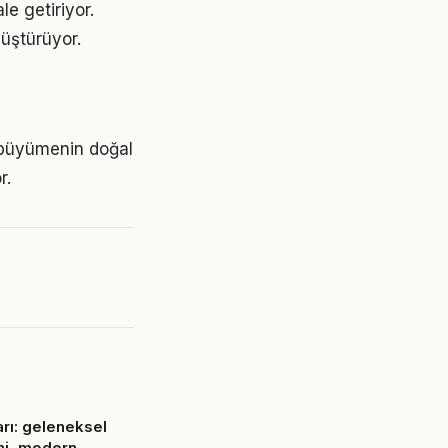
le getiriyor.
üştürüyor.
, büyümenin doğal
r.
arı: geleneksel
mi, modern