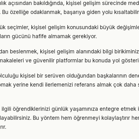
lılık açısından bakıldığında, kişisel gelişim sürecinde m
r. Bu özelliğe odaklanmak, başarıya giden yolu kısaltabilir
ük seçimler, kişisel gelişim konusundaki büyük değişimler
ıkların gücünü hafife almamak gerekiyor.
n beslenmek, kişisel gelişim alanındaki bilgi birikiminizi
akaleleri ve güvenilir platformlar bu konuda yol gösteric
yolculuğu kişisel bir serüven olduğundan başkalarının den
pmak yerine kendi ilerlemenizi referans almak çok daha sa
le ilgili öğrendiklerinizi günlük yaşamınıza entegre etmek
ayabilirsiniz. Bu yöntem hem öğrenmeyi kolaylaştırır h
ır.