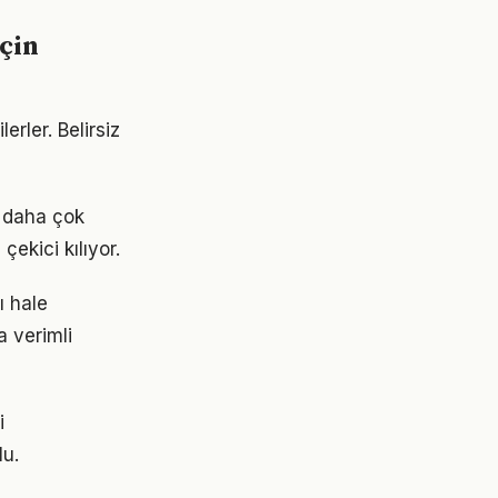
çin
erler. Belirsiz
k daha çok
çekici kılıyor.
ı hale
a verimli
i
lu.