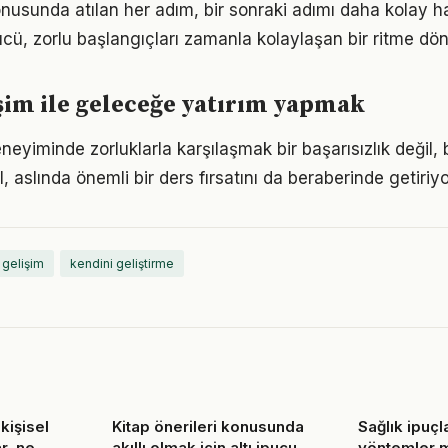
onusunda atılan her adım, bir sonraki adımı daha kolay ha
, zorlu başlangıçları zamanla kolaylaşan bir ritme dön
işim ile geleceğe yatırım yapmak
eneyiminde zorluklarla karşılaşmak bir başarısızlık değil
l, aslında önemli bir ders fırsatını da beraberinde getiriyo
 gelişim
kendini geliştirme
kişisel
Kitap önerileri konusunda
Sağlık ipuçl
r, ne
akıllı olmak için altı ipucu
yöntemler 