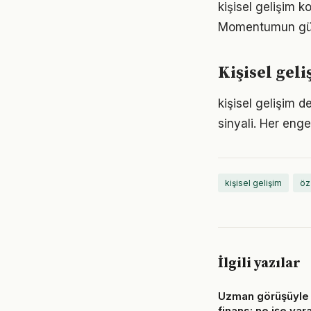
kişisel gelişim k
Momentumun gücü
Kişisel gel
kişisel gelişim d
sinyali. Her enge
kişisel gelişim
öz
İlgili yazılar
Uzman görüşüyle 
finans: ne işe yara