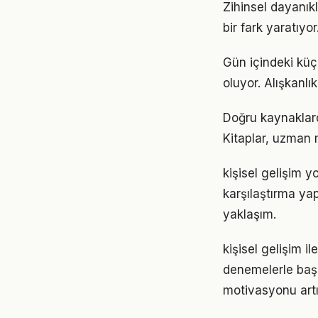
Zihinsel dayanık
bir fark yaratıyo
Gün içindeki küç
oluyor. Alışkanl
Doğru kaynaklarda
Kitaplar, uzman m
kişisel gelişim 
karşılaştırma ya
yaklaşım.
kişisel gelişim i
denemelerle başl
motivasyonu artır