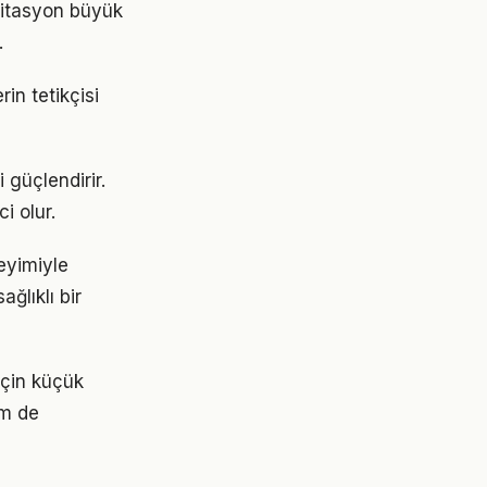
editasyon büyük
.
in tetikçisi
 güçlendirir.
i olur.
eyimiyle
ğlıklı bir
 için küçük
em de