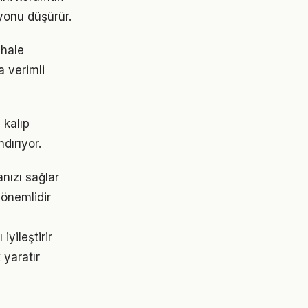
yonu düşürür.
 hale
a verimli
 kalıp
dırıyor.
nızı sağlar
 önemlidir
yileştirir
 yaratır