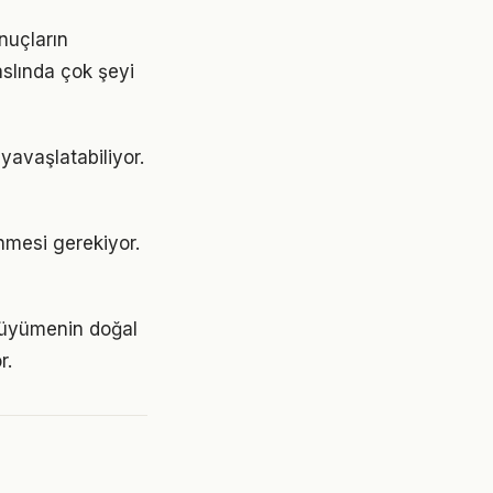
nuçların
aslında çok şeyi
yavaşlatabiliyor.
lenmesi gerekiyor.
 büyümenin doğal
r.