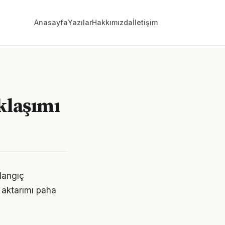
Anasayfa
Yazılar
Hakkımızda
İletişim
klaşımı
şlangıç
 aktarımı paha