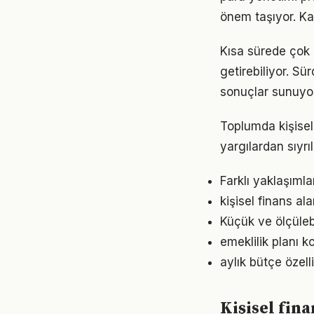
önem taşıyor. Ka
Kısa sürede çok 
getirebiliyor. S
sonuçlar sunuyor
Toplumda kişisel 
yargılardan sıyrı
Farklı yaklaşıml
kişisel finans al
Küçük ve ölçülebil
emeklilik planı 
aylık bütçe özel
Kişisel fina