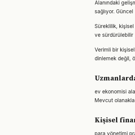
Alanındaki geliş
sağlıyor. Güncel 
Süreklilik, kişis
ve sürdürülebilir
Verimli bir kişi
dinlemek değil, ö
Uzmanlardan
ev ekonomisi ala
Mevcut olanaklarl
Kişisel fin
para yönetimi pr