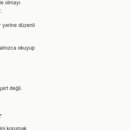
de olmayı
.
r yerine düzenli
 Yalnızca okuyup
art değil.
r
sini korumak