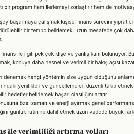
tı bir program hem ilerlemeyi zorlaştırır hem de motivas
şey başarmaya çalışmak kişisel finans sürecini yıpratıcı
ürdürülebilir bir tempo belirlemek, uzun mesafede çok dah
.
finans ile ilgili pek çok klişe ve yanlış kanı bulunuyor. Bu
lmak, konuya daha nesnel ve verimli bir bakış açısı kazan
arı denemek hangi yöntemin size uygun olduğunu anlama
anındaki yenilikleri ve güncellemeleri düzenli takip etmek
ir hedefler belirlemek başarı olasılığını artırır
konusuna özel zaman ve enerji ayırmak genel performansı i
liğini günlük rutinine dahil etmek uzun vadede büyük fark
ns ile verimliliği artırma yolları