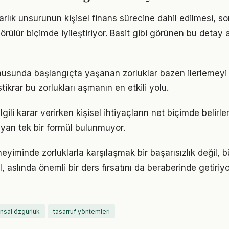
rlık unsurunun kişisel finans sürecine dahil edilmesi, so
görülür biçimde iyileştiriyor. Basit gibi görünen bu detay 
onusunda başlangıçta yaşanan zorluklar bazen ilerlemeyi 
tikrar bu zorlukları aşmanın en etkili yolu.
 ilgili karar verirken kişisel ihtiyaçların net biçimde belir
yan tek bir formül bulunmuyor.
neyiminde zorluklarla karşılaşmak bir başarısızlık değil,
l, aslında önemli bir ders fırsatını da beraberinde getiriyo
ansal özgürlük
tasarruf yöntemleri