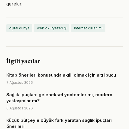
gerekir.
dijital dünya
web okuryazarlığı
internet kullanımı
İlgili yazılar
Kitap önerileri konusunda akıllı olmak için altı ipucu
7 Ağustos 2026
Sağlık ipuçları: geleneksel yöntemler mi, modern
yaklaşımlar mı?
6 Ağustos 2026
Küçük bütçeyle büyük fark yaratan sağlık ipuçları
önerileri