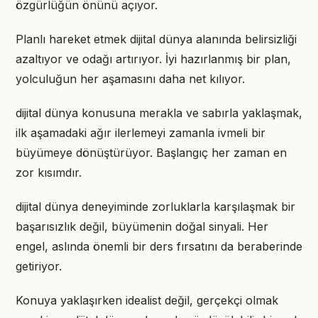
özgürlüğün önünü açıyor.
Planlı hareket etmek dijital dünya alanında belirsizliği
azaltıyor ve odağı artırıyor. İyi hazırlanmış bir plan,
yolculuğun her aşamasını daha net kılıyor.
dijital dünya konusuna merakla ve sabırla yaklaşmak,
ilk aşamadaki ağır ilerlemeyi zamanla ivmeli bir
büyümeye dönüştürüyor. Başlangıç her zaman en
zor kısımdır.
dijital dünya deneyiminde zorluklarla karşılaşmak bir
başarısızlık değil, büyümenin doğal sinyali. Her
engel, aslında önemli bir ders fırsatını da beraberinde
getiriyor.
Konuya yaklaşırken idealist değil, gerçekçi olmak