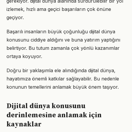
gerekiyor. dijital dünya alanında sürdürülebilir bir yol
izlemek, hızlı ama geçici başarıların çok önüne
geçiyor.
Başarılı insanların büyük çoğunluğu dijital dünya
konusunu ciddiye aldığını ve buna yatırım yaptığını
belirtiyor. Bu tutum zamanla çok yönlü kazanımlar
ortaya koyuyor.
Doğru bir yaklaşımla ele alındığında dijital dünya,
hayatımıza önemli katkılar sağlayabilir. Bu nedenle
konunun temellerini anlamak büyük önem taşıyor.
Dijital dünya konusunu
derinlemesine anlamak için
kaynaklar